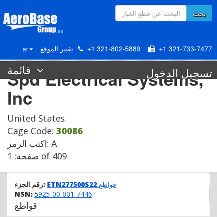
بحث
+1 321-733-7477
+1 321-802-5889
تغيير الموقع
ar
قائمة
تسجيل الدخول
Spd Electrical Systems,
Inc
United States
Cage Code:
30086
اكتب الرمز: A
صفحة: 1 of 409
قواطع
ETN277500S22
رقم الجزء:
NSN:
5925-00-001-7446
قواطع