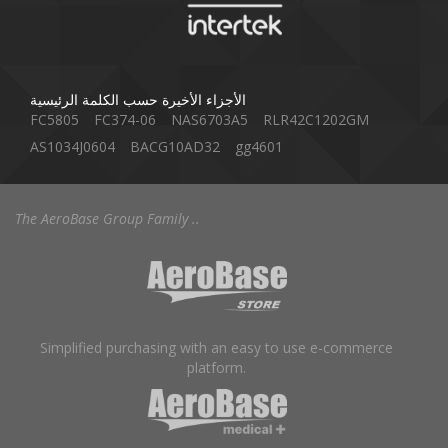
الأجزاء الأخيرة حسب الكلمة الرئيسية
FC5805
FC374-06
NAS6703A5
RLR42C1202GM
AS1034J0604
BACG10AD32
gg4601
The AeroBase Group Family ..
Simplified purchasing with an easy to use e-commerce
platform.