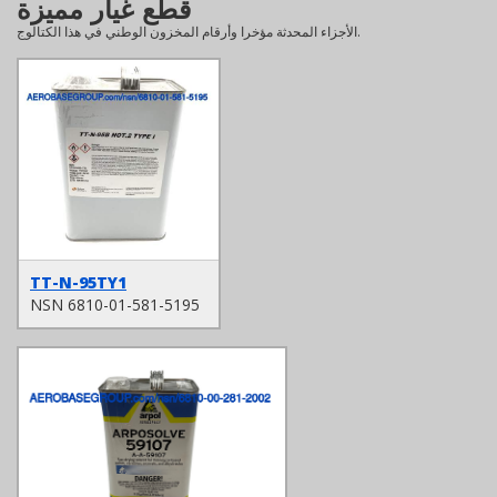
قطع غيار مميزة
الأجزاء المحدثة مؤخرا وأرقام المخزون الوطني في هذا الكتالوج.
TT-N-95TY1
NSN 6810-01-581-5195