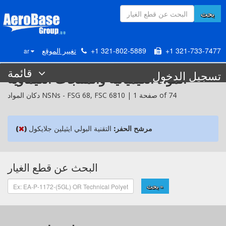
بحث
+1 321-733-7477
+1 321-802-5889
تغيير الموقع
ar
قائمة
تسجيل الدخول
المواد الكيميائية والمنتجات الكيماوية
6810 | صفحة 1 of 74
FSC
68,
FSG
دكان المواد NSNs -
مرشح الحفر:
التقنية البولي ايثيلين جلايكول
)
(
البحث عن قطع الغيار
بحث »