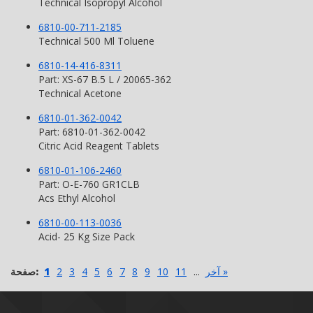
Technical Isopropyl Alcohol
6810-00-711-2185
Technical 500 Ml Toluene
6810-14-416-8311
Part: XS-67 B.5 L / 20065-362
Technical Acetone
6810-01-362-0042
Part: 6810-01-362-0042
Citric Acid Reagent Tablets
6810-01-106-2460
Part: O-E-760 GR1CLB
Acs Ethyl Alcohol
6810-00-113-0036
Acid- 25 Kg Size Pack
آخر »
...
11
10
9
8
7
6
5
4
3
2
1
صفحة: