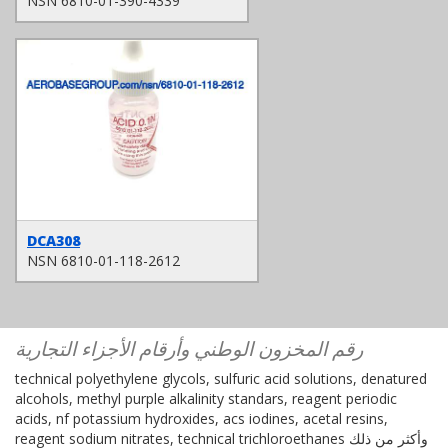
NSN 6810-01-390-4339
DCA308
NSN 6810-01-118-2612
رقم المخزون الوطني وأرقام الأجزاء التجارية
technical polyethylene glycols, sulfuric acid solutions, denatured
alcohols, methyl purple alkalinity standars, reagent periodic
acids, nf potassium hydroxides, acs iodines, acetal resins,
reagent sodium nitrates, technical trichloroethanes وأكثر من ذلك