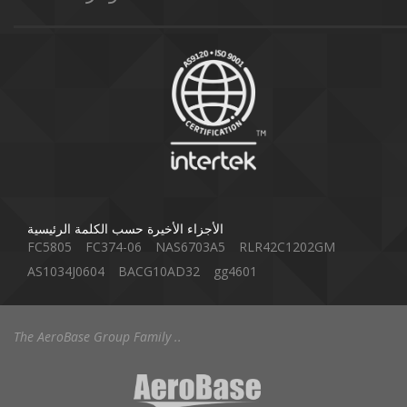
الأجزاء الأخيرة حسب الكلمة الرئيسية
FC5805
FC374-06
NAS6703A5
RLR42C1202GM
AS1034J0604
BACG10AD32
gg4601
The AeroBase Group Family ..