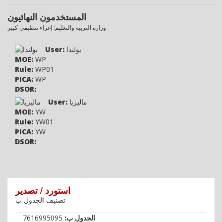
المستخدمون النهائيون
وزارة التربية والتعليم: إغراء تنظيمي كبير
بولندا
User:
MOE:
WP
Rule:
WP01
PICA:
WP
DSOR:
ماليزيا
User:
MOE:
YW
Rule:
YW01
PICA:
YW
DSOR:
استورد / تصدير
تصنيف الجدول ب
الجدول ب:
7616995095