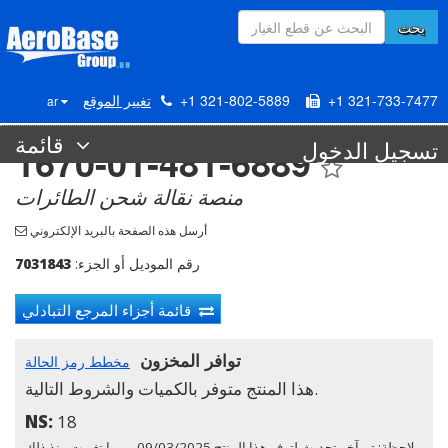
بحث
+1 321-733-7477
+1 321-802-5889
تغيير الموقع
ar
قائمة
تسجيل الدخول
1670-01-481-6889
منصة نقالة شحن الطائرات
أرسل هذه الصفحة بالبريد الإلكتروني
رقم الموديل أو الجزء:
7031843
قائمة أجزاء المرجع التبادلي
توافر المخزون
مخطط رمز الحالة
هذا المنتج متوفر بالكميات والشروط التالية.
NS:
18
ملاحظة: تم آخر تحديث لتوفر هذا المنتج 09/03/2025 وربما تغيرت منذ ذلك