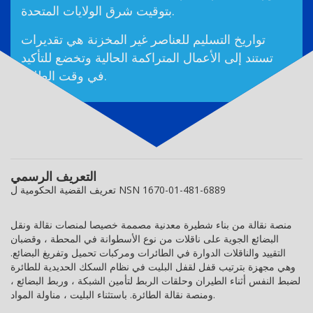
بتوقيت شرق الولايات المتحدة.
تواريخ التسليم للعناصر غير المخزنة هي تقديرات
تستند إلى الأعمال المتراكمة الحالية وتخضع للتأكيد
في وقت الطلب.
التعريف الرسمي
تعريف القضية الحكومية ل NSN 1670-01-481-6889
منصة نقالة من بناء شطيرة معدنية مصممة خصيصا لمنصات نقالة ونقل
البضائع الجوية على ناقلات من نوع الأسطوانة في المحطة ، وقضبان
التقييد والناقلات الدوارة في الطائرات ومركبات تحميل وتفريغ البضائع.
وهي مجهزة بترتيب قفل لقفل البليت في نظام السكك الحديدية للطائرة
لضبط النفس أثناء الطيران وحلقات الربط لتأمين الشبكة ، وربط البضائع ،
ومنصة نقالة الطائرة. باستثناء البليت ، مناولة المواد.