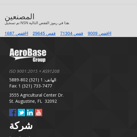
المصنعين
تم تسجيل NSN هذا في رموز القفص التالية.
قفص 9009H
قفص 71304
قفص 29645
قفص 1687H
ISO 9001:2015 + AS9120B
الهاتف: 1 (321) 802-5889
Fax: 1 (321) 733-7477
3555 Agricultural Center Dr.
St. Augustine, FL 32092
شركة