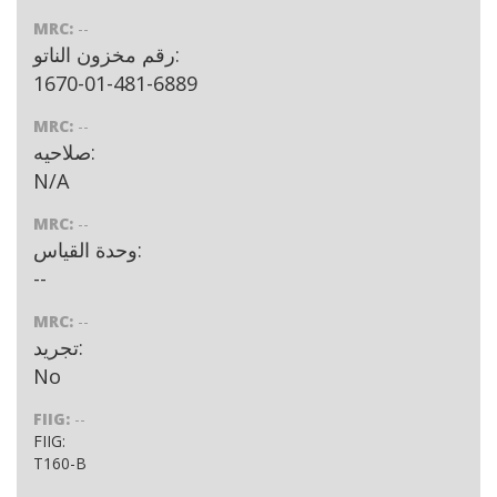
MRC:
--
رقم مخزون الناتو:
1670-01-481-6889
MRC:
--
صلاحيه:
N/A
MRC:
--
وحدة القياس:
--
MRC:
--
تجريد:
No
FIIG:
--
FIIG:
T160-B