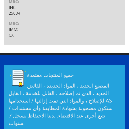
MRC:
--
INC:
25034
MRC:
--
IMM:
CX
جميع المنتجات معتمدة
المصنع الجديد ، المواد الجديدة ، الفائض
الجديد ، الذي تم إصلاحه ، القابل للخدمة ، القابل
للإصلاح ، والمواد التي تمت إزالتها / استخدامها AS
ستكون مصحوبة بشهادة المطابقة وأي مستندات /
تتبع أخرى عند الاقتضاء. لدينا الاحتفاظ بسجل 7
سنوات.