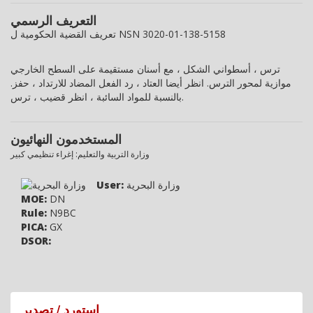
التعريف الرسمي
تعريف القضية الحكومية ل NSN 3020-01-138-5158
ترس ، أسطواني الشكل ، مع أسنان مستقيمة على السطح الخارجي
موازية لمحور الترس. انظر أيضا العتاد ، رد الفعل المضاد للارتداد ، حفز.
بالنسبة للمواد السائبة ، انظر قضيب ، ترس.
المستخدمون النهائيون
وزارة التربية والتعليم: إغراء تنظيمي كبير
وزارة البحرية
User:
MOE:
DN
Rule:
N9BC
PICA:
GX
DSOR:
استورد / تصدير