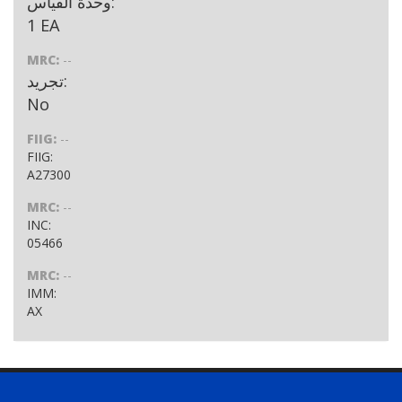
وحدة القياس:
1 EA
MRC:
--
تجريد:
No
FIIG:
--
FIIG:
A27300
MRC:
--
INC:
05466
MRC:
--
IMM:
AX