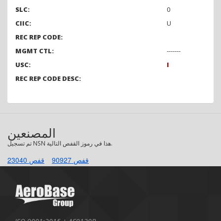
SLC:
0
CIIC:
U
REC REP CODE:
MGMT CTL:
-------
USC:
I
REC REP CODE DESC:
المصنعين
تم تسجيل NSN هذا في رموز القفص التالية.
قفص 90927
قفص 23040