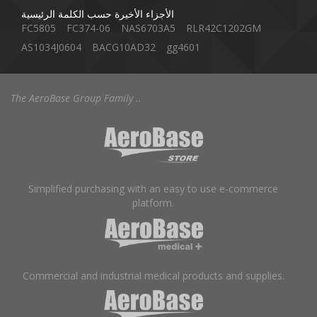
الأجزاء الأخيرة حسب الكلمة الرئيسية
FC5805
FC374-06
NAS6703A5
RLR42C1202GM
AS1034J0604
BACG10AD32
gg4601
The AeroBase Group Family ..
Simplified purchasing with an easy to use e-commerce
platform.
Commercial and industrial medical products and supplies.