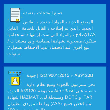
جميع المنتجات معتمدة
المصنع الجديد ، المواد الجديدة ، الفائض
الجديد ، الذي تم إصلاحه ، القابل للخدمة ، القابل
للإصلاح ، والمواد التي تمت إزالتها / استخدامها AS
ستكون مصحوبة بشهادة المطابقة وأي مستندات /
تتبع أخرى عند الاقتضاء. لدينا الاحتفاظ بسجل 7
سنوات.
جودة | ISO 9001:2015 + AS9120B
نحن ملتزمون بالجودة ونتبع نظام إدارة
الجودة AS9120. مجموعة AeroBase حاصلة على
شهادة HAZMAT ومسجلة لدى DDTC و ITAR
ورابطة موردي الطيران (ASA). يتم فحص جميع
المنتجات بنسبة 100٪.