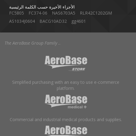
الأجزاء الأخيرة حسب الكلمة الرئيسية
FC5805
FC374-06
NAS6703A5
RLR42C1202GM
AS1034J0604
BACG10AD32
gg4601
The AeroBase Group Family ..
Simplified purchasing with an easy to use e-commerce
platform.
Commercial and industrial medical products and supplies.