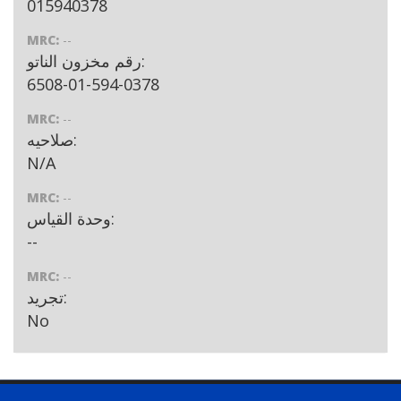
015940378
MRC:
--
رقم مخزون الناتو:
6508-01-594-0378
MRC:
--
صلاحيه:
N/A
MRC:
--
وحدة القياس:
--
MRC:
--
تجريد:
No