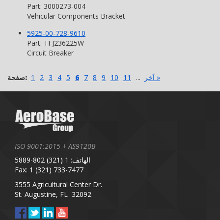
Part: 3000273-004
Vehicular Components Bracket
5925-00-728-9610
Part: TFJ236225W
Circuit Breaker
آخر »
...
11
10
9
8
7
6
5
4
3
2
1
صفحة:
ISO 9001:2015 + AS9120B
الهاتف: 1 (321) 802-5889
Fax: 1 (321) 733-7477
3555 Agricultural Center Dr.
St. Augustine, FL 32092