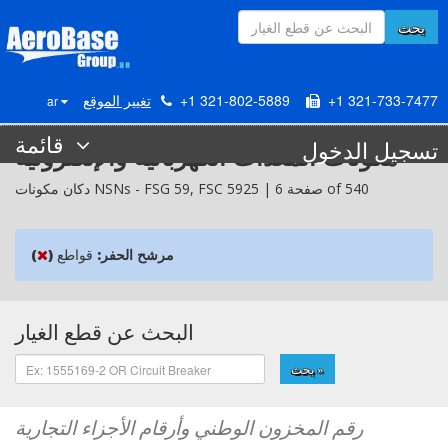
بحث
+1 321-733-7477
+1 321-802-5889
تغيير الموقع
ar
قائمة
تسجيل الدخول
مكونات المعدات الكهربائية والإلكترونية
5925 | صفحة 6 of 540
FSC
59,
FSG
دكان مكونات NSNs -
مرشح الحفر:
قواطع
)
(
البحث عن قطع الغيار
بحث »
رقم المخزون الوطني وأرقام الأجزاء التجارية