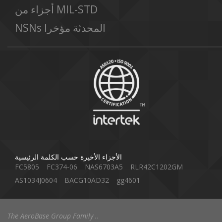
أجزاء من MIL-STD
NSNs المحدثة مؤخرا
الأجزاء الأخيرة حسب الكلمة الرئيسية
FC5805
FC374-06
NAS6703A5
RLR42C1202GM
AS1034J0604
BACG10AD32
gg4601
The AeroBase Group Family ..